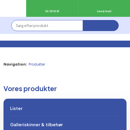
56 38 16 81
Send mail
Navigation:
Produkter
Vores produkter​
Lister
Galleriskinner & tilbehør