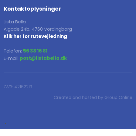
Kontaktoplysninger
Lista Bella
Algade 24b, 4760 Vordingborg
Klik her for rutevejledning
Telefon:
56 38 16 81
E-mail:
post@listabella.dk
CVR​: 42162213
Created and hosted by Group Online