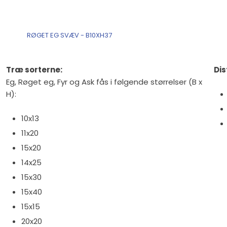
RØGET EG SVÆV - B10XH37
Træ sorterne:
Dis
Eg, Røget eg, Fyr og Ask fås i følgende størrelser (B x
H):
10x13
11x20
15x20
14x25
15x30
15x40
15x15
20x20