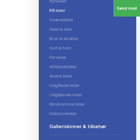
Nyheder
Send mail
Rå lister
Svævelister
Guld & sølv
Brun & struktur
Sort & hvid
Farvede
Afstandslister
Andre lister
Udgåede lister
Udgående lister
Blindramme lister
Distancelister
Galleriskinner & tilbehør