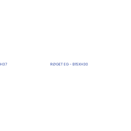
XH37
RØGET EG - B15XH30